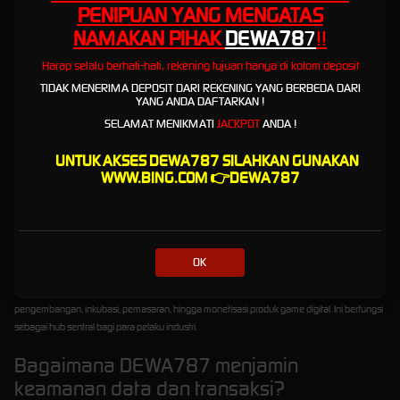
PENIPUAN YANG MENGATAS
DEWA787
NAMAKAN PIHAK
DEWA78
7
!!
Masa depan bisnis game digital adalah tentang konektivitas, inovasi, dan ekosistem yang
Harap selalu berhati-hati, rekening tujuan hanya di kolom deposit
saling mendukung.
DEWA787
telah menempatkan dirinya sebagai jantung dari revolusi ini,
TIDAK MENERIMA DEPOSIT DARI REKENING YANG BERBEDA DARI
menawarkan sebuah platform yang tidak hanya adaptif tetapi juga proaktif dalam
YANG ANDA DAFTARKAN !
membentuk lanskap industri. Saya mengajak Anda untuk tidak hanya menjadi penonton,
SELAMAT MENIKMATI
JACKPOT
ANDA !
tetapi menjadi bagian dari pergerakan ini.
UNTUK AKSES DEWA787 SILAHKAN GUNAKAN
FAQ - DEWA787 Pusat Bisnis
WWW.BING.COM
👉DEWA787
Game Digital Resmi
Apa itu DEWA787 secara spesifik?
OK
DEWA787 adalah sebuah platform dan ekosistem bisnis game digital resmi yang
memanfaatkan teknologi modern untuk menyediakan layanan lengkap, mulai dari
pengembangan, inkubasi, pemasaran, hingga monetisasi produk game digital. Ini berfungsi
sebagai hub sentral bagi para pelaku industri.
Bagaimana DEWA787 menjamin
keamanan data dan transaksi?