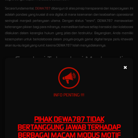
Secara fundamental,
DEWA787
dibangun di atas prinsip transparansi dan kepercayaan. Ini
adalah pondasi yang krusial di era digital, di mana keamanan dan keabsahan operasional
seringkali menjadi pertanyaan utama. Dengan status "resmi", DEWA787 menawarkan
ketenangan pikiran bagi para mitranya, memastikan bahwa setiap transaksi dan kolaborasi
dilakukan dalam kerangka hukum yang jelas dan terstruktur. Bayangkan, Anda memiliki
kesempatan untuk berkolaborasi dalam proyek-proyek game digital tanpa perlu khawatir
akan isu-isu legal yang rumit, karena DEWA787 telah menyediakannya.
Fondasi Teknologi Modern di
×
Balik Kesuksesan DEWA787
Tidak dapat disangkal bahwa tulang punggung dari setiap entitas bisnis digital di era
sekarang adalah teknologi. DEWA787 memahami betul hal ini dan telah menginvestasikan
sumber daya yang signifikan untuk membangun infrastruktur teknologi yang kokoh dan
INFO PENTING !!!
adaptif. Keberadaan DEWA787 sebagai pusat bisnis game digital tidak akan lengkap tanpa
menyoroti bagaimana teknologi modern menjadi esensi dari setiap operasi dan layanan
yang ditawarkan.
PIHAK DEWA787 TIDAK
Bergabung dengan Revolusi
BERTANGGUNG JAWAB TERHADAP
Bisnis Game Digital bersama
BERBAGAI MACAM MODUS MOTIF