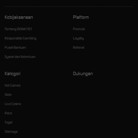
Kebijaksanaan
Platform
Tentang DEWA787
Promosi
Responsible Gambling
Loyalty
Pusat Bantuan
Referral
Syarat dan Ketentuan
Kategori
Dukungan
Hot Games
Slots
Live Casino
Race
Togel
Olahraga