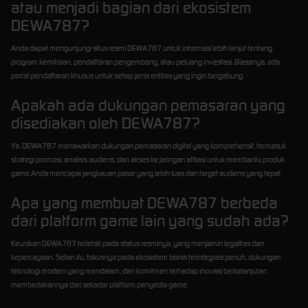
atau menjadi bagian dari ekosistem
DEWA787?
Anda dapat mengunjungi situs resmi DEWA787 untuk informasi lebih lanjut tentang
program kemitraan, pendaftaran pengembang, atau peluang investasi. Biasanya, ada
portal pendaftaran khusus untuk setiap jenis entitas yang ingin bergabung.
Apakah ada dukungan pemasaran yang
disediakan oleh DEWA787?
Ya, DEWA787 menawarkan dukungan pemasaran digital yang komprehensif, termasuk
strategi promosi, analisis audiens, dan akses ke jaringan afiliasi untuk membantu produk
game Anda mencapai jangkauan pasar yang lebih luas dan target audiens yang tepat.
Apa yang membuat DEWA787 berbeda
dari platform game lain yang sudah ada?
Keunikan DEWA787 terletak pada status resminya, yang menjamin legalitas dan
kepercayaan. Selain itu, fokusnya pada ekosistem bisnis terintegrasi penuh, dukungan
teknologi modern yang mendalam, dan komitmen terhadap inovasi berkelanjutan
membedakannya dari sekadar platform penyedia game.