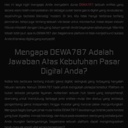
Hari ini saya ingin mengajak Anda menyelami dunia
DEWA787
, sebuah entitas yang
secara resmi telah memposisikan diri sebagai pusat bisnis game digital yang revolusioner,
sepenuhnya berbasis teknologi modern. Di sini, kita tidak hanya berbicara tentang
permainan, tetapi juga tentang sebuah visi besar untuk membentuk masa depan industri
hiburan interaktif dengan cara yang belum pernah Anda bayangkan sebelumnya. Mari kita
telaah lebih jauh apa itu DEWA787 dan bagaimana platform ini bisa menjadi kunci sukses
Anda di lanskap digital yang kompetitif.
Mengapa DEWA787 Adalah
Jawaban Atas Kebutuhan Pasar
Digital Anda?
Ketika kita berbicara tentang industri game digital, seringkali yang terbayang hanyalah
hiburan semata. Namun, DEWA787 hadir untuk mengubah persepsi tersebut. Platform ini
bukan sekadar penyedia layanan, melainkan sebuah hub bisnis yang komprehensif,
dirancang untuk mendukung berbagai jenis entitas—mulai dari startup yang ambisius,
pengembang game independen, hingga investor yang mencari pasar menguntungkan.
Mengapa begitu banyak pihak mulai melirik DEWA787? Jawabannya terletak pada fondasi
yang kuat: legalitas, inovasi teknologi, dan fokus pada ekosistem bisnis yang berkelanjutan.
Anda mungkin bertanya-tanya, bagaimana sebuah platform dapat mengintegrasikan
begitu banyak aspek vital secara bersamaan?